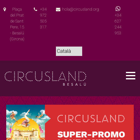
Plaça
+34
hola@circusland.org
del Prat
972
+34
de Sant
505
627
Pere, 15
317
244
- Besalú
953
(Girona)