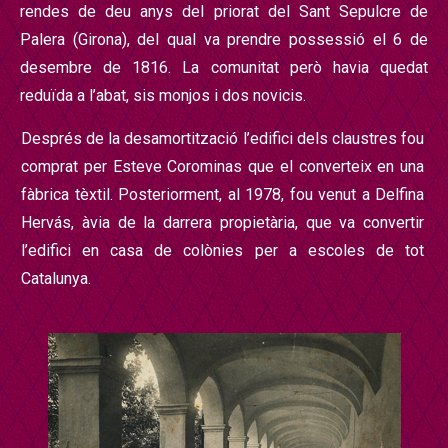
rendes de deu anys del priorat del Sant Sepulcre de
Palera (Girona), del qual va prendre possessi
ó el 6 de
desembre de 1816. La comunitat per
ò
havia quedat
redu
ï
da a l’abat, sis monjos i dos novicis.
Despr
é
s de la desamortització l’edifici dels claustres fou
comprat per Esteve Corominas que el converteix en una
f
à
brica t
è
xtil. Posteriorment, al 1978, fou venut a Delfina
Hervás, àvia de la darrera propietària, que va convertir
l’edifici en casa de colònies per a escoles de tot
Catalunya.