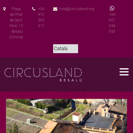
Plaça
+34
hola@circusland.org
del Prat
972
+34
de Sant
505
627
Pere, 15
317
244
- Besalú
953
(Girona)