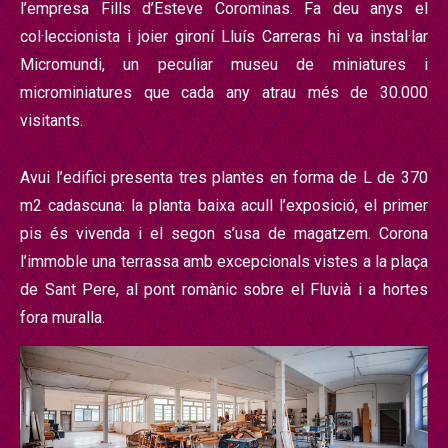
l
’
empresa Fills d
’
Esteve Corominas. Fa deu anys el
col
·
leccionista i joier giron
í
Llu
ís Carreras hi va instal
·
lar
Micromundi, un peculiar museu de miniatures i
microminiatures que cada any atrau m
é
s de 30.000
visitants.
Avui l’
edifici presenta tres plantes en forma de L de 370
m2 cadascuna: la planta baixa acull l
’exposició, el primer
pis
é
s vivenda i el segon s’
usa de magatzem. Corona
l
’immoble una terrassa amb excepcionals vistes a la pla
ç
a
de Sant Pere, al pont romà
nic sobre el Fluvi
à
i a hortes
fora muralla.