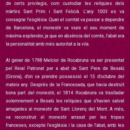
de certs privilegis, com custodiar les relíquies dels
m
à
rtirs Sant Prim i Sant Felici
à
. L’any 1003 es va
consagrar l’
esgl
é
sia. Quan el comtat va passar a dependre
de Barcelona, el monestir va viure el seu moment de
m
à
xima esplendor, ja que en abs
è
ncia del comte, l
’abat era
la personalitat amb m
é
s autoritat a la vila.
Al gener de 1798 Melcior de Rocabruna va ser presentat
pel Reial Patronat per a abat de Sant Pere de Besalú
(Girona), d’on va prendre possessi
ó el 15 d’octubre del
mateix any. Despr
é
s de la Francesada, que havia destru
ï
t
bona part del monestir, el 1814 Rocabruna va traslladar
solemnement a Besalú
les rel
íquies que s’havien salvat
amagades al monestir de Sant Llorenç
del Mont. A m
é
s,
va reconstruir el monestir arrasat per les tropes
franceses, excepte l’esgl
é
sia i la casa de l’abat, amb les