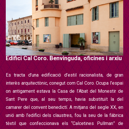
Edifici Cal Coro. Benvinguda, oficines i arxiu
Es tracta d’una edificació d’estil racionalista, de gran
inter
è
s arquitect
ò
nic, conegut com Cal Coro. Ocupa l
’
espai
on antigament estava la Casa de l
’
Abat del Monestir de
Sant Pere que, al seu temps, havia substitu
ï
t la del
camarer del convent benedict
í. A mitjans del segle XX, en
unió amb l’
edifici dels claustres, fou la seu de la f
à
brica
t
è
xtil que confeccionava els “
Calcetines Pullman
”
de