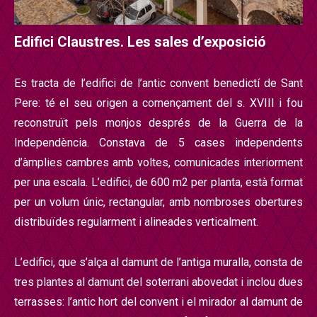
Edifici Claustres. Les sales d
’exposició
Es tracta de l’
edifici de l
’
antic convent benedict
í
de Sant
Pere: t
é
el seu origen a començ
ament del s. XVIII i fou
reconstru
ï
t pels monjos despr
é
s de la Guerra de la
Independ
è
ncia. Constava de 5 cases independents
d
’à
mplies cambres amb voltes, comunicades interiorment
per una escala. L’
edifici, de 600 m2 per planta, est
à
format
per un volum
ú
nic, rectangular, amb nombroses obertures
distribu
ï
des regularment i alineades verticalment.
L’edifici, que s’al
ç
a al damunt de l
’
antiga muralla, consta de
tres plantes al damunt del soterrani abovedat i inclou dues
terrasses: l
’antic hort del convent i el mirador al damunt de