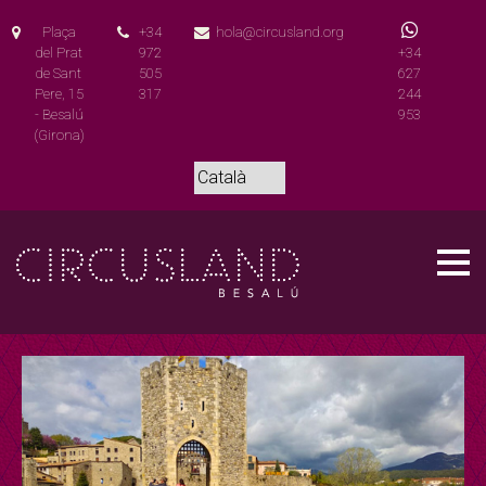
Plaça
+34
hola@circusland.org
del Prat
972
+34
de Sant
505
627
Pere, 15
317
244
- Besalú
953
(Girona)